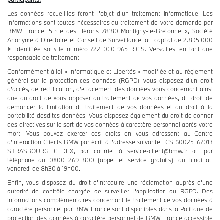
Les données recueillies feront l'objet d'un traitement informatique. Les
informations sont toutes nécessaires au traitement de votre demande par
BMW France, 5 rue des Hérons 78180 Montigny-le-Bretonneux, Société
Anonyme à Directoire et Conseil de Surveillance, au capital de 2.805.000
€, identifiée sous le numéro 722 000 965 R.C.S. Versailles, en tant que
responsable de traitement.
Conformément à loi « Informatique et Libertés » modifiée et au règlement
général sur la protection des données (RGPD), vous disposez d’un droit
d’accès, de rectification, d’effacement des données vous concernant ainsi
que du droit de vous opposer au traitement de vos données, du droit de
demander la limitation du traitement de vos données et du droit à la
portabilité desdites données. Vous disposez également du droit de donner
des directives sur le sort de vos données à caractère personnel après votre
mort. Vous pouvez exercer ces droits en vous adressant au Centre
d’Interaction Clients BMW par écrit à l’adresse suivante : CS 60025, 67013
STRASBOURG CEDEX, par courriel à service-client@bmw.fr ou par
téléphone au 0800 269 800 (appel et service gratuits), du lundi au
vendredi de 8h30 à 19h00.
Enfin, vous disposez du droit d’introduire une réclamation auprès d’une
autorité de contrôle chargée de surveiller l’application du RGPD. Des
informations complémentaires concernant le traitement de vos données à
caractère personnel par BMW France sont disponibles dans la Politique de
protection des données à caractère personnel de BMW France accessible