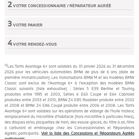
2
VOTRE CONCESSIONNAIRE /
RÉPARATEUR AGRÉÉ
Etape non active
3
VOTRE PANIER
Etape non active
4
VOTRE RENDEZ-VOUS
Etape non active
(1)
Les Tarifs Avantage 6+ sont valables du 01 janvier 2026 au 31 décembre
2026 pour les véhicules automobiles BMW de plus de 6 ans (date de
première immatriculation). Les motorisations BMW M et les modèles BMW
Classic sont exclus de l’Avantage 6+ à l’exception des modèles BMW
Classic suivants (liste exhaustive) : Séries 5 E39 Berline et Touring
produites entre 1995 et 2003, Séries 6 E63 Coupé et E64 Cabriolet
produites entre 2003 et 2010, BMW Z4 E85 Roadster produite entre 2002
et 2008 et BMW Z4 E86 Coupé produite entre 2006 et 2008. Les Tarifs
Avantage 6+ sont valables sur les opérations de vidange de l’huile moteur,
remplacement du microfiltre d’habitacle (hors microfiltre à particules fines),
des disques et/ou plaquettes de frein, des essuie-glaces, du filtre à air, filtre
à carburant et embrayage chez les Concessionnaires et Réparateurs
Agréés participants.
Voir la liste des Concessions et Réparateurs Agréés
participants.