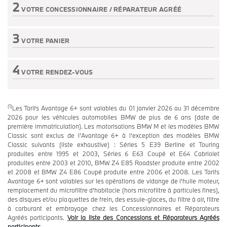
2
VOTRE CONCESSIONNAIRE /
RÉPARATEUR AGRÉÉ
Etape non active
3
VOTRE PANIER
Etape non active
4
VOTRE RENDEZ-VOUS
Etape non active
(1)
Les Tarifs Avantage 6+ sont valables du 01 janvier 2026 au 31 décembre
2026 pour les véhicules automobiles BMW de plus de 6 ans (date de
première immatriculation). Les motorisations BMW M et les modèles BMW
Classic sont exclus de l’Avantage 6+ à l’exception des modèles BMW
Classic suivants (liste exhaustive) : Séries 5 E39 Berline et Touring
produites entre 1995 et 2003, Séries 6 E63 Coupé et E64 Cabriolet
produites entre 2003 et 2010, BMW Z4 E85 Roadster produite entre 2002
et 2008 et BMW Z4 E86 Coupé produite entre 2006 et 2008. Les Tarifs
Avantage 6+ sont valables sur les opérations de vidange de l’huile moteur,
remplacement du microfiltre d’habitacle (hors microfiltre à particules fines),
des disques et/ou plaquettes de frein, des essuie-glaces, du filtre à air, filtre
à carburant et embrayage chez les Concessionnaires et Réparateurs
Agréés participants.
Voir la liste des Concessions et Réparateurs Agréés
participants.