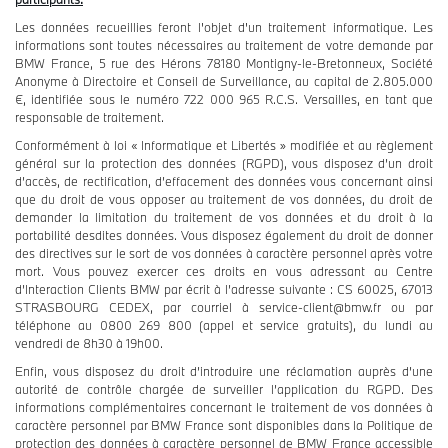
Les données recueillies feront l'objet d'un traitement informatique. Les
informations sont toutes nécessaires au traitement de votre demande par
BMW France, 5 rue des Hérons 78180 Montigny-le-Bretonneux, Société
Anonyme à Directoire et Conseil de Surveillance, au capital de 2.805.000
€, identifiée sous le numéro 722 000 965 R.C.S. Versailles, en tant que
responsable de traitement.
Conformément à loi « Informatique et Libertés » modifiée et au règlement
général sur la protection des données (RGPD), vous disposez d’un droit
d’accès, de rectification, d’effacement des données vous concernant ainsi
que du droit de vous opposer au traitement de vos données, du droit de
demander la limitation du traitement de vos données et du droit à la
portabilité desdites données. Vous disposez également du droit de donner
des directives sur le sort de vos données à caractère personnel après votre
mort. Vous pouvez exercer ces droits en vous adressant au Centre
d’Interaction Clients BMW par écrit à l’adresse suivante : CS 60025, 67013
STRASBOURG CEDEX, par courriel à service-client@bmw.fr ou par
téléphone au 0800 269 800 (appel et service gratuits), du lundi au
vendredi de 8h30 à 19h00.
Enfin, vous disposez du droit d’introduire une réclamation auprès d’une
autorité de contrôle chargée de surveiller l’application du RGPD. Des
informations complémentaires concernant le traitement de vos données à
caractère personnel par BMW France sont disponibles dans la Politique de
protection des données à caractère personnel de BMW France accessible