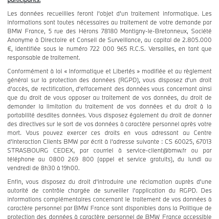
Les données recueillies feront l'objet d'un traitement informatique. Les
informations sont toutes nécessaires au traitement de votre demande par
BMW France, 5 rue des Hérons 78180 Montigny-le-Bretonneux, Société
Anonyme à Directoire et Conseil de Surveillance, au capital de 2.805.000
€, identifiée sous le numéro 722 000 965 R.C.S. Versailles, en tant que
responsable de traitement.
Conformément à loi « Informatique et Libertés » modifiée et au règlement
général sur la protection des données (RGPD), vous disposez d’un droit
d’accès, de rectification, d’effacement des données vous concernant ainsi
que du droit de vous opposer au traitement de vos données, du droit de
demander la limitation du traitement de vos données et du droit à la
portabilité desdites données. Vous disposez également du droit de donner
des directives sur le sort de vos données à caractère personnel après votre
mort. Vous pouvez exercer ces droits en vous adressant au Centre
d’Interaction Clients BMW par écrit à l’adresse suivante : CS 60025, 67013
STRASBOURG CEDEX, par courriel à service-client@bmw.fr ou par
téléphone au 0800 269 800 (appel et service gratuits), du lundi au
vendredi de 8h30 à 19h00.
Enfin, vous disposez du droit d’introduire une réclamation auprès d’une
autorité de contrôle chargée de surveiller l’application du RGPD. Des
informations complémentaires concernant le traitement de vos données à
caractère personnel par BMW France sont disponibles dans la Politique de
protection des données à caractère personnel de BMW France accessible