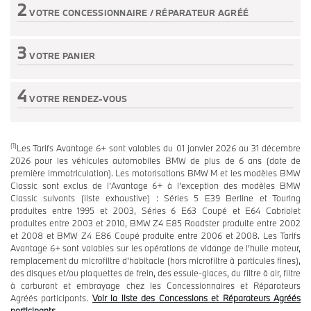
2
VOTRE CONCESSIONNAIRE /
RÉPARATEUR AGRÉÉ
Etape non active
3
VOTRE PANIER
Etape non active
4
VOTRE RENDEZ-VOUS
Etape non active
(1)
Les Tarifs Avantage 6+ sont valables du 01 janvier 2026 au 31 décembre
2026 pour les véhicules automobiles BMW de plus de 6 ans (date de
première immatriculation). Les motorisations BMW M et les modèles BMW
Classic sont exclus de l’Avantage 6+ à l’exception des modèles BMW
Classic suivants (liste exhaustive) : Séries 5 E39 Berline et Touring
produites entre 1995 et 2003, Séries 6 E63 Coupé et E64 Cabriolet
produites entre 2003 et 2010, BMW Z4 E85 Roadster produite entre 2002
et 2008 et BMW Z4 E86 Coupé produite entre 2006 et 2008. Les Tarifs
Avantage 6+ sont valables sur les opérations de vidange de l’huile moteur,
remplacement du microfiltre d’habitacle (hors microfiltre à particules fines),
des disques et/ou plaquettes de frein, des essuie-glaces, du filtre à air, filtre
à carburant et embrayage chez les Concessionnaires et Réparateurs
Agréés participants.
Voir la liste des Concessions et Réparateurs Agréés
participants.