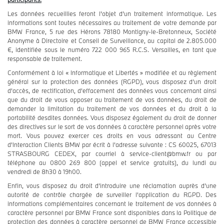
Les données recueillies feront l'objet d'un traitement informatique. Les
informations sont toutes nécessaires au traitement de votre demande par
BMW France, 5 rue des Hérons 78180 Montigny-le-Bretonneux, Société
Anonyme à Directoire et Conseil de Surveillance, au capital de 2.805.000
€, identifiée sous le numéro 722 000 965 R.C.S. Versailles, en tant que
responsable de traitement.
Conformément à loi « Informatique et Libertés » modifiée et au règlement
général sur la protection des données (RGPD), vous disposez d’un droit
d’accès, de rectification, d’effacement des données vous concernant ainsi
que du droit de vous opposer au traitement de vos données, du droit de
demander la limitation du traitement de vos données et du droit à la
portabilité desdites données. Vous disposez également du droit de donner
des directives sur le sort de vos données à caractère personnel après votre
mort. Vous pouvez exercer ces droits en vous adressant au Centre
d’Interaction Clients BMW par écrit à l’adresse suivante : CS 60025, 67013
STRASBOURG CEDEX, par courriel à service-client@bmw.fr ou par
téléphone au 0800 269 800 (appel et service gratuits), du lundi au
vendredi de 8h30 à 19h00.
Enfin, vous disposez du droit d’introduire une réclamation auprès d’une
autorité de contrôle chargée de surveiller l’application du RGPD. Des
informations complémentaires concernant le traitement de vos données à
caractère personnel par BMW France sont disponibles dans la Politique de
protection des données à caractère personnel de BMW France accessible