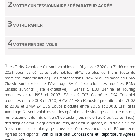
2
VOTRE CONCESSIONNAIRE /
RÉPARATEUR AGRÉÉ
Etape non active
3
VOTRE PANIER
Etape non active
4
VOTRE RENDEZ-VOUS
Etape non active
(1)
Les Tarifs Avantage 6+ sont valables du 01 janvier 2026 au 31 décembre
2026 pour les véhicules automobiles BMW de plus de 6 ans (date de
première immatriculation). Les motorisations BMW M et les modèles BMW
Classic sont exclus de l’Avantage 6+ à l’exception des modèles BMW
Classic suivants (liste exhaustive) : Séries 5 E39 Berline et Touring
produites entre 1995 et 2003, Séries 6 E63 Coupé et E64 Cabriolet
produites entre 2003 et 2010, BMW Z4 E85 Roadster produite entre 2002
et 2008 et BMW Z4 E86 Coupé produite entre 2006 et 2008. Les Tarifs
Avantage 6+ sont valables sur les opérations de vidange de l’huile moteur,
remplacement du microfiltre d’habitacle (hors microfiltre à particules fines),
des disques et/ou plaquettes de frein, des essuie-glaces, du filtre à air, filtre
à carburant et embrayage chez les Concessionnaires et Réparateurs
Agréés participants.
Voir la liste des Concessions et Réparateurs Agréés
participants.