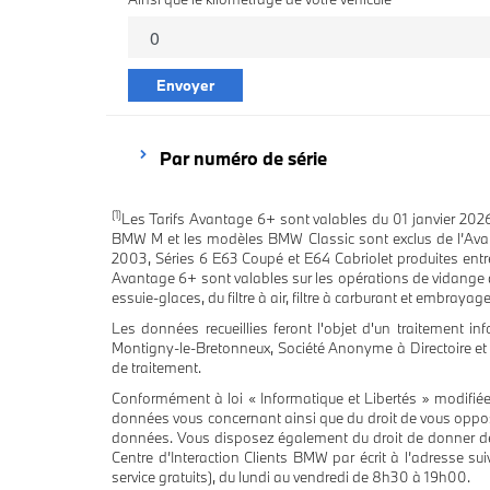
Envoyer
Par numéro de série
(1)
Les Tarifs Avantage 6+ sont valables du 01 janvier 20
BMW M et les modèles BMW Classic sont exclus de l’Avanta
2003, Séries 6 E63 Coupé et E64 Cabriolet produites en
Avantage 6+ sont valables sur les opérations de vidange de 
essuie-glaces, du filtre à air, filtre à carburant et embra
Les données recueillies feront l'objet d'un traitement
Montigny-le-Bretonneux, Société Anonyme à Directoire et C
de traitement.
Conformément à loi « Informatique et Libertés » modifiée
données vous concernant ainsi que du droit de vous oppose
données. Vous disposez également du droit de donner des 
Centre d’Interaction Clients BMW par écrit à l’adresse
service gratuits), du lundi au vendredi de 8h30 à 19h00.