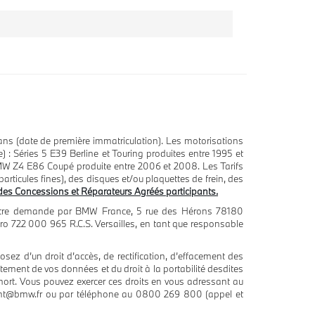
ns (date de première immatriculation). Les motorisations
: Séries 5 E39 Berline et Touring produites entre 1995 et
MW Z4 E86 Coupé produite entre 2006 et 2008. Les Tarifs
articules fines), des disques et/ou plaquettes de frein, des
e des Concessions et Réparateurs Agréés participants.
de votre demande par BMW France, 5 rue des Hérons 78180
éro 722 000 965 R.C.S. Versailles, en tant que responsable
ez d’un droit d’accès, de rectification, d’effacement des
ement de vos données et du droit à la portabilité desdites
mort. Vous pouvez exercer ces droits en vous adressant au
lient@bmw.fr ou par téléphone au 0800 269 800 (appel et