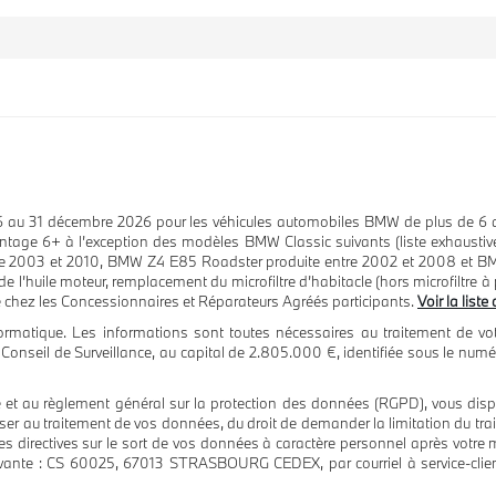
26 au 31 décembre 2026 pour les véhicules automobiles BMW de plus de 6 a
ge 6+ à l’exception des modèles BMW Classic suivants (liste exhaustive) 
tre 2003 et 2010, BMW Z4 E85 Roadster produite entre 2002 et 2008 et B
l’huile moteur, remplacement du microfiltre d’habitacle (hors microfiltre à p
yage chez les Concessionnaires et Réparateurs Agréés participants.
Voir la list
 informatique. Les informations sont toutes nécessaires au traitement 
onseil de Surveillance, au capital de 2.805.000 €, identifiée sous le num
 et au règlement général sur la protection des données (RGPD), vous dispos
r au traitement de vos données, du droit de demander la limitation du trait
directives sur le sort de vos données à caractère personnel après votre 
 suivante : CS 60025, 67013 STRASBOURG CEDEX, par courriel à service-c