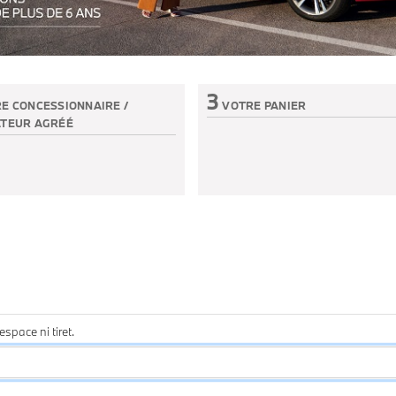
e votre véhicule de plus de 6 ans. Voir conditions en concession.
3
E CONCESSIONNAIRE /
VOTRE PANIER
TEUR AGRÉÉ
Etape non active
n active
space ni tiret.