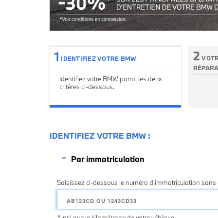
Tarifs avantages 6+ : 30% sur les principales opérations d
2
1
VOTR
IDENTIFIEZ VOTRE BMW
RÉPARA
Identifiez votre BMW parmi les deux
Etape no
critères ci-dessous.
IDENTIFIEZ VOTRE BMW
Par immatriculation
Saisissez ci-dessous le numéro d'immatriculation sans e
Ainsi que le kilométrage de votre véhicule