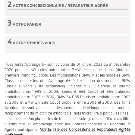
2
VOTRE CONCESSIONNAIRE /
RÉPARATEUR AGRÉÉ
Etape non active
3
VOTRE PANIER
Etape non active
4
VOTRE RENDEZ-VOUS
Etape non active
(1)
Les Tarifs Avantage 6+ sont valables du 01 janvier 2026 au 31 décembre
2026 pour les véhicules automobiles BMW de plus de 6 ans (date de
première immatriculation). Les motorisations BMW M et les modèles BMW
Classic sont exclus de l’Avantage 6+ à l’exception des modèles BMW
Classic suivants (liste exhaustive) : Séries 5 E39 Berline et Touring
produites entre 1995 et 2003, Séries 6 E63 Coupé et E64 Cabriolet
produites entre 2003 et 2010, BMW Z4 E85 Roadster produite entre 2002
et 2008 et BMW Z4 E86 Coupé produite entre 2006 et 2008. Les Tarifs
Avantage 6+ sont valables sur les opérations de vidange de l’huile moteur,
remplacement du microfiltre d’habitacle (hors microfiltre à particules fines),
des disques et/ou plaquettes de frein, des essuie-glaces, du filtre à air, filtre
à carburant et embrayage chez les Concessionnaires et Réparateurs
Agréés participants.
Voir la liste des Concessions et Réparateurs Agréés
participants.