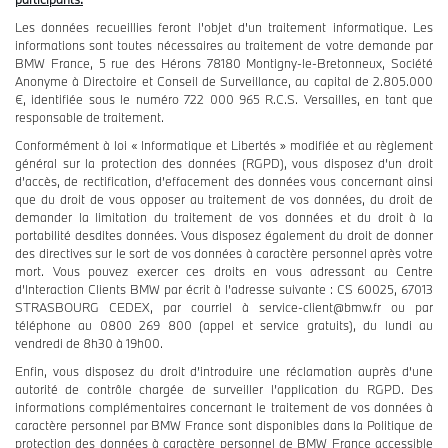
Les données recueillies feront l'objet d'un traitement informatique. Les
informations sont toutes nécessaires au traitement de votre demande par
BMW France, 5 rue des Hérons 78180 Montigny-le-Bretonneux, Société
Anonyme à Directoire et Conseil de Surveillance, au capital de 2.805.000
€, identifiée sous le numéro 722 000 965 R.C.S. Versailles, en tant que
responsable de traitement.
Conformément à loi « Informatique et Libertés » modifiée et au règlement
général sur la protection des données (RGPD), vous disposez d’un droit
d’accès, de rectification, d’effacement des données vous concernant ainsi
que du droit de vous opposer au traitement de vos données, du droit de
demander la limitation du traitement de vos données et du droit à la
portabilité desdites données. Vous disposez également du droit de donner
des directives sur le sort de vos données à caractère personnel après votre
mort. Vous pouvez exercer ces droits en vous adressant au Centre
d’Interaction Clients BMW par écrit à l’adresse suivante : CS 60025, 67013
STRASBOURG CEDEX, par courriel à service-client@bmw.fr ou par
téléphone au 0800 269 800 (appel et service gratuits), du lundi au
vendredi de 8h30 à 19h00.
Enfin, vous disposez du droit d’introduire une réclamation auprès d’une
autorité de contrôle chargée de surveiller l’application du RGPD. Des
informations complémentaires concernant le traitement de vos données à
caractère personnel par BMW France sont disponibles dans la Politique de
protection des données à caractère personnel de BMW France accessible