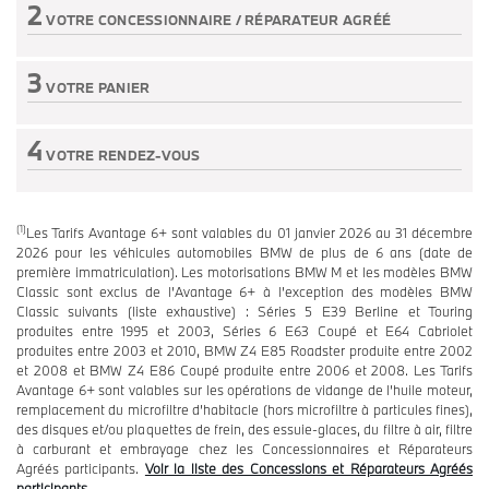
2
VOTRE CONCESSIONNAIRE /
RÉPARATEUR AGRÉÉ
Etape non active
3
VOTRE PANIER
Etape non active
4
VOTRE RENDEZ-VOUS
Etape non active
(1)
Les Tarifs Avantage 6+ sont valables du 01 janvier 2026 au 31 décembre
2026 pour les véhicules automobiles BMW de plus de 6 ans (date de
première immatriculation). Les motorisations BMW M et les modèles BMW
Classic sont exclus de l’Avantage 6+ à l’exception des modèles BMW
Classic suivants (liste exhaustive) : Séries 5 E39 Berline et Touring
produites entre 1995 et 2003, Séries 6 E63 Coupé et E64 Cabriolet
produites entre 2003 et 2010, BMW Z4 E85 Roadster produite entre 2002
et 2008 et BMW Z4 E86 Coupé produite entre 2006 et 2008. Les Tarifs
Avantage 6+ sont valables sur les opérations de vidange de l’huile moteur,
remplacement du microfiltre d’habitacle (hors microfiltre à particules fines),
des disques et/ou plaquettes de frein, des essuie-glaces, du filtre à air, filtre
à carburant et embrayage chez les Concessionnaires et Réparateurs
Agréés participants.
Voir la liste des Concessions et Réparateurs Agréés
participants.