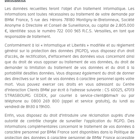
Les données recueillies feront l'objet d'un traitement informatique. Les
informations sont toutes nécessaires au traitement de votre demande par
BMW France, 5 rue des Hérons 78180 Montigny-le-Bretonneux, Société
Anonyme à Directoire et Conseil de Surveillance, au capital de 2.805.000
€, identifiée sous le numéro 722 000 965 R.C.S. Versailles, en tant que
responsable de traitement.
Conformément à loi « Informatique et Libertés » modifiée et au règlement
général sur la protection des données (RGPD), vous disposez d’un droit
d’accès, de rectification, d’effacement des données vous concernant ainsi
que du droit de vous opposer au traitement de vos données, du droit de
demander la limitation du traitement de vos données et du droit à la
portabilité desdites données. Vous disposez également du droit de donner
des directives sur le sort de vos données à caractère personnel après votre
mort. Vous pouvez exercer ces droits en vous adressant au Centre
d’Interaction Clients BMW par écrit à l’adresse suivante : CS 60025, 67013
STRASBOURG CEDEX, par courriel à service-client@bmw.fr ou par
téléphone au 0800 269 800 (appel et service gratuits), du lundi au
vendredi de 8h30 à 19h00.
Enfin, vous disposez du droit d’introduire une réclamation auprès d’une
autorité de contrôle chargée de surveiller l’application du RGPD. Des
informations complémentaires concernant le traitement de vos données à
caractère personnel par BMW France sont disponibles dans la Politique de
protection des données à caractère personnel de BMW France accessible