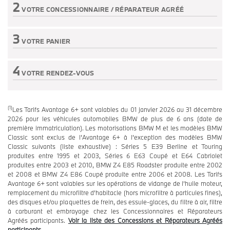
2
VOTRE CONCESSIONNAIRE /
RÉPARATEUR AGRÉÉ
Etape non active
3
VOTRE PANIER
Etape non active
4
VOTRE RENDEZ-VOUS
Etape non active
(1)
Les Tarifs Avantage 6+ sont valables du 01 janvier 2026 au 31 décembre
2026 pour les véhicules automobiles BMW de plus de 6 ans (date de
première immatriculation). Les motorisations BMW M et les modèles BMW
Classic sont exclus de l’Avantage 6+ à l’exception des modèles BMW
Classic suivants (liste exhaustive) : Séries 5 E39 Berline et Touring
produites entre 1995 et 2003, Séries 6 E63 Coupé et E64 Cabriolet
produites entre 2003 et 2010, BMW Z4 E85 Roadster produite entre 2002
et 2008 et BMW Z4 E86 Coupé produite entre 2006 et 2008. Les Tarifs
Avantage 6+ sont valables sur les opérations de vidange de l’huile moteur,
remplacement du microfiltre d’habitacle (hors microfiltre à particules fines),
des disques et/ou plaquettes de frein, des essuie-glaces, du filtre à air, filtre
à carburant et embrayage chez les Concessionnaires et Réparateurs
Agréés participants.
Voir la liste des Concessions et Réparateurs Agréés
participants.