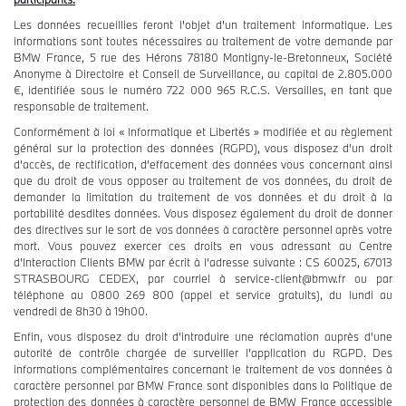
Les données recueillies feront l'objet d'un traitement informatique. Les
informations sont toutes nécessaires au traitement de votre demande par
BMW France, 5 rue des Hérons 78180 Montigny-le-Bretonneux, Société
Anonyme à Directoire et Conseil de Surveillance, au capital de 2.805.000
€, identifiée sous le numéro 722 000 965 R.C.S. Versailles, en tant que
responsable de traitement.
Conformément à loi « Informatique et Libertés » modifiée et au règlement
général sur la protection des données (RGPD), vous disposez d’un droit
d’accès, de rectification, d’effacement des données vous concernant ainsi
que du droit de vous opposer au traitement de vos données, du droit de
demander la limitation du traitement de vos données et du droit à la
portabilité desdites données. Vous disposez également du droit de donner
des directives sur le sort de vos données à caractère personnel après votre
mort. Vous pouvez exercer ces droits en vous adressant au Centre
d’Interaction Clients BMW par écrit à l’adresse suivante : CS 60025, 67013
STRASBOURG CEDEX, par courriel à service-client@bmw.fr ou par
téléphone au 0800 269 800 (appel et service gratuits), du lundi au
vendredi de 8h30 à 19h00.
Enfin, vous disposez du droit d’introduire une réclamation auprès d’une
autorité de contrôle chargée de surveiller l’application du RGPD. Des
informations complémentaires concernant le traitement de vos données à
caractère personnel par BMW France sont disponibles dans la Politique de
protection des données à caractère personnel de BMW France accessible